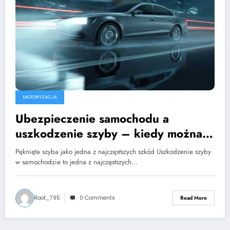
MOTORYZACJA
Ubezpieczenie samochodu a
uszkodzenie szyby – kiedy można
liczyć na odszkodowanie?
Pęknięta szyba jako jedna z najczęstszych szkód Uszkodzenie szyby
w samochodzie to jedna z najczęstszych…
Root_795
0 Comments
Read More