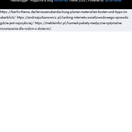
NewsBlogger - Magazine & Blog
WordPress
Theme 2026 | Powered By
SpiceThemes
https://berlin-thema.de/terrassenuberdachung-planen-materialien-kosten-und-tipps-im-
uberblick/
https://andrzejurbanowicz.pl/ranking-internetu-swiatlowodowego-sprawdz-
gdzie-jest-najszybciej/
https://mebleinfor.pl/luxmed-pakiety-medyczne-optymalne-
rozwiazania-dla-rodzin-z-dziecmi/