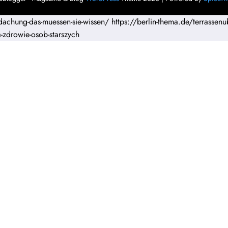
dachung-das-muessen-sie-wissen/
https://berlin-thema.de/terrassenu
a-zdrowie-osob-starszych