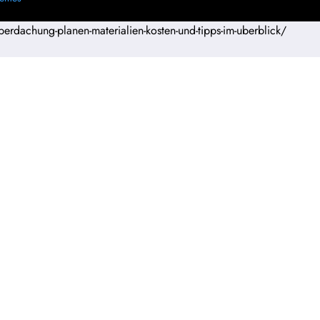
berdachung-planen-materialien-kosten-und-tipps-im-uberblick/