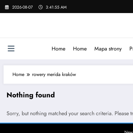
Skip
2026-08-07
3:41:55 AM
to
content
Home
Home
Mapa strony
P
Home
rowery merida kraków
Nothing found
Sorry, but nothing matched your search criteria. Please 
News