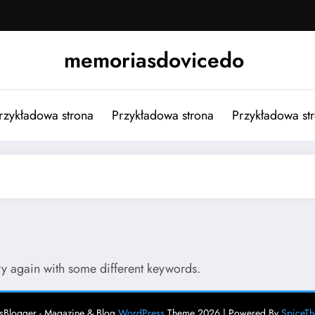
memoriasdovicedo
rzykładowa strona
Przykładowa strona
Przykładowa st
try again with some different keywords.
Blogger - Magazine & Blog
WordPress
Theme 2026 | Powered By
SpiceT