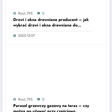
Root_795
0
Drzwi i okna drewniane producent – jak
wybrać drzwi i okna drewniane do
nowoczesnej elewacji?
2025-12-07
Root_795
0
Parasol grzewczy gazowy na taras – czy
można go używać przy częściowo