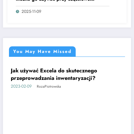
otwartych ścianach pergoli?
2025-11-09
You May Have Missed
Jak używać Excela do skutecznego
CIEKAWE
przeprowadzania inwentaryzacji?
2023-02-09
RozaPiotrowska