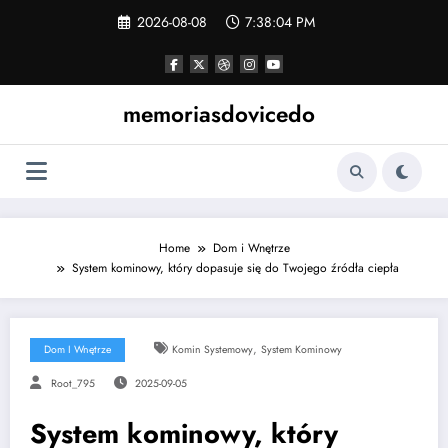
Skip
2026-08-08
7:38:04 PM
to
content
memoriasdovicedo
Home
Dom i Wnętrze
System kominowy, który dopasuje się do Twojego źródła ciepła
,
Dom I Wnętrze
Komin Systemowy
System Kominowy
Root_795
2025-09-05
System kominowy, który